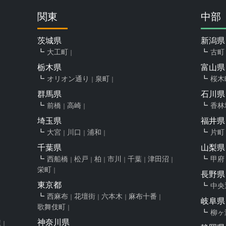
関東
中部
茨城県
新潟県
大工町
古町
栃木県
富山県
オリオン通り
泉町
桜木
群馬県
石川県
前橋
高崎
香林
埼玉県
福井県
大宮
川口
浦和
片町
千葉県
山梨県
西船橋
松戸
柏
市川
千葉
津田沼
甲府
栄町
長野県
東京都
中央
西麻布
花壇街
六本木
麻布十番
岐阜県
歌舞伎町
柳ヶ
神奈川県
屋