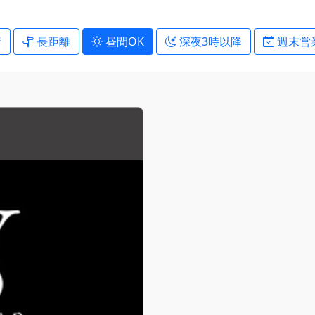
行
長距離
昼間OK
深夜3時以降
週末営