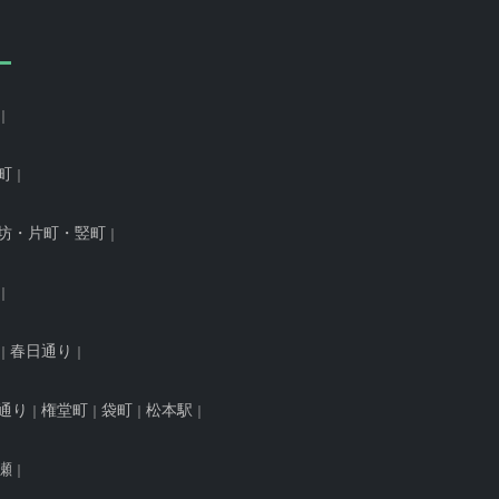
町
坊・片町・竪町
春日通り
通り
権堂町
袋町
松本駅
瀬