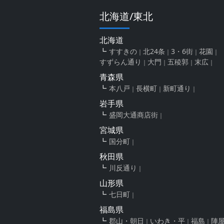
北海道/東北
北海道
すすきの
北24条
3・6街
花園
すずらん通り
大門
五稜郭
末広
青森県
本八戸
長横町
新町通り
岩手県
盛岡大通商店街
宮城県
国分町
秋田県
川反通り
山形県
七日町
福島県
郡山・朝日
いわき・平
福島
陣