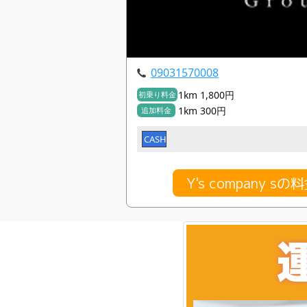
09031570008
1km 1,800円
初乗り料金
1km 300円
追加料金
CASH
Y's company 