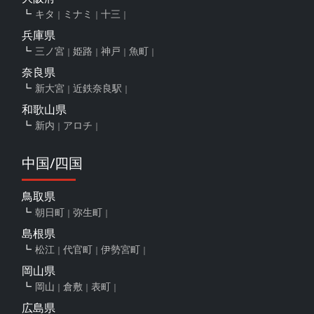
キタ
ミナミ
十三
兵庫県
三ノ宮
姫路
神戸
魚町
奈良県
新大宮
近鉄奈良駅
和歌山県
新内
アロチ
中国/四国
鳥取県
朝日町
弥生町
島根県
松江
代官町
伊勢宮町
岡山県
岡山
倉敷
表町
広島県