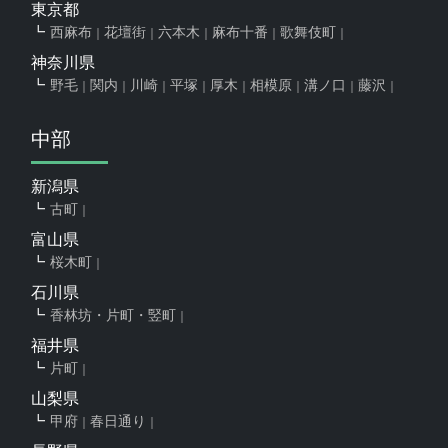
東京都
西麻布
花壇街
六本木
麻布十番
歌舞伎町
神奈川県
野毛
関内
川崎
平塚
厚木
相模原
溝ノ口
藤沢
中部
新潟県
古町
富山県
桜木町
石川県
香林坊・片町・竪町
福井県
片町
山梨県
甲府
春日通り