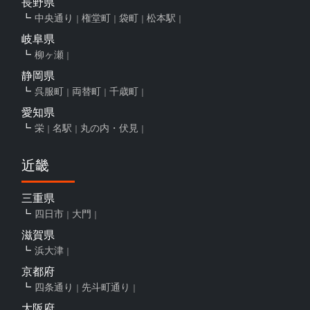
長野県
中央通り
権堂町
袋町
松本駅
岐阜県
柳ヶ瀬
静岡県
呉服町
両替町
千歳町
愛知県
栄
名駅
丸の内・伏見
近畿
三重県
四日市
大門
滋賀県
浜大津
京都府
四条通り
先斗町通り
大阪府