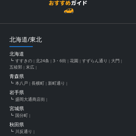
北海道/東北
北海道
すすきの
北24条
3・6街
花園
すずらん通り
大門
五稜郭
末広
青森県
本八戸
長横町
新町通り
岩手県
盛岡大通商店街
宮城県
国分町
秋田県
川反通り