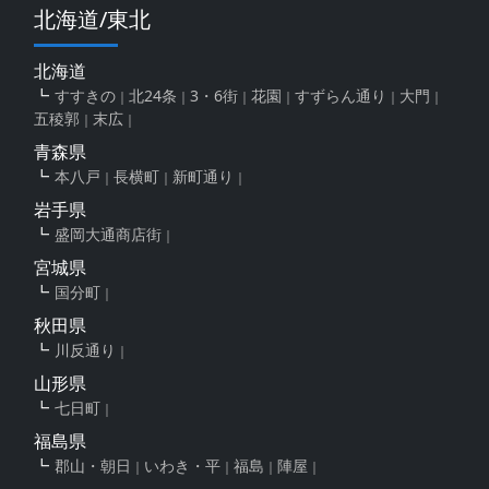
北海道/東北
北海道
すすきの
北24条
3・6街
花園
すずらん通り
大門
五稜郭
末広
青森県
本八戸
長横町
新町通り
岩手県
盛岡大通商店街
宮城県
国分町
秋田県
川反通り
山形県
七日町
福島県
郡山・朝日
いわき・平
福島
陣屋