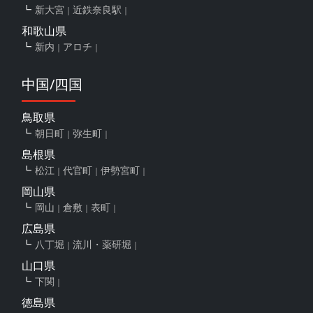
新大宮
近鉄奈良駅
和歌山県
新内
アロチ
中国/四国
鳥取県
朝日町
弥生町
島根県
松江
代官町
伊勢宮町
岡山県
岡山
倉敷
表町
広島県
八丁堀
流川・薬研堀
山口県
下関
徳島県