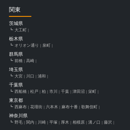
関東
茨城県
大工町
栃木県
オリオン通り
泉町
群馬県
前橋
高崎
埼玉県
大宮
川口
浦和
千葉県
西船橋
松戸
柏
市川
千葉
津田沼
栄町
東京都
西麻布
花壇街
六本木
麻布十番
歌舞伎町
神奈川県
野毛
関内
川崎
平塚
厚木
相模原
溝ノ口
藤沢