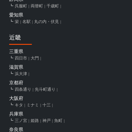
呉服町
両替町
千歳町
愛知県
栄
名駅
丸の内・伏見
近畿
三重県
四日市
大門
滋賀県
浜大津
京都府
四条通り
先斗町通り
大阪府
キタ
ミナミ
十三
兵庫県
三ノ宮
姫路
神戸
魚町
奈良県