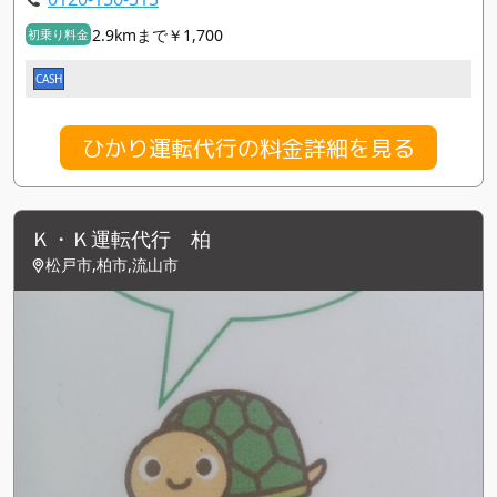
2.9kmまで￥1,700
初乗り料金
CASH
ひかり運転代行の料金詳細を見る
Ｋ・Ｋ運転代行 柏
松戸市,柏市,流山市