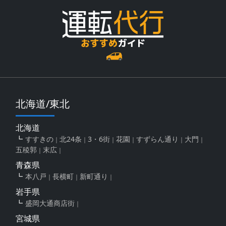
北海道/東北
北海道
すすきの
北24条
3・6街
花園
すずらん通り
大門
五稜郭
末広
青森県
本八戸
長横町
新町通り
岩手県
盛岡大通商店街
宮城県