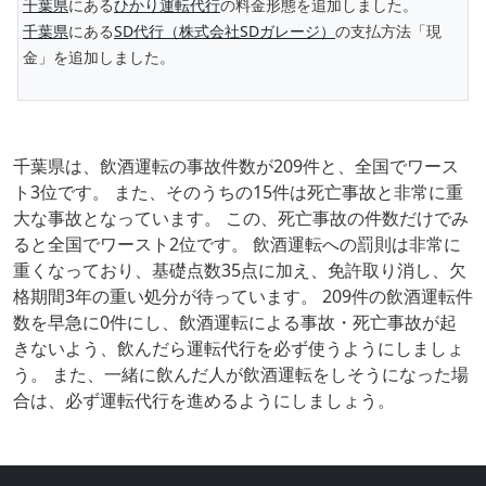
千葉県
にある
ひかり運転代行
の料金形態を追加しました。
千葉県
にある
SD代行（株式会社SDガレージ）
の支払方法「現
金」を追加しました。
千葉県は、飲酒運転の事故件数が209件と、全国でワース
ト3位です。 また、そのうちの15件は死亡事故と非常に重
大な事故となっています。 この、死亡事故の件数だけでみ
ると全国でワースト2位です。 飲酒運転への罰則は非常に
重くなっており、基礎点数35点に加え、免許取り消し、欠
格期間3年の重い処分が待っています。 209件の飲酒運転件
数を早急に0件にし、飲酒運転による事故・死亡事故が起
きないよう、飲んだら運転代行を必ず使うようにしましょ
う。 また、一緒に飲んだ人が飲酒運転をしそうになった場
合は、必ず運転代行を進めるようにしましょう。