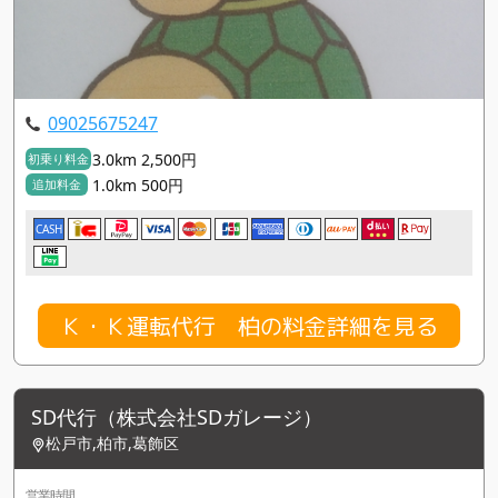
09025675247
3.0km 2,500円
初乗り料金
1.0km 500円
追加料金
CASH
Ｋ・Ｋ運転代行 柏の料金詳細を見る
SD代行（株式会社SDガレージ）
松戸市,柏市,葛飾区
営業時間