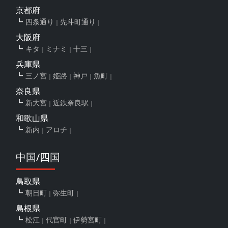
京都府
四条通り
先斗町通り
大阪府
キタ
ミナミ
十三
兵庫県
三ノ宮
姫路
神戸
魚町
奈良県
新大宮
近鉄奈良駅
和歌山県
新内
アロチ
中国/四国
鳥取県
朝日町
弥生町
島根県
松江
代官町
伊勢宮町