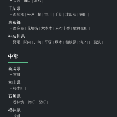
大宮
川口
浦和
千葉県
西船橋
松戸
柏
市川
千葉
津田沼
栄町
東京都
西麻布
花壇街
六本木
麻布十番
歌舞伎町
神奈川県
野毛
関内
川崎
平塚
厚木
相模原
溝ノ口
藤沢
中部
新潟県
古町
富山県
桜木町
石川県
香林坊・片町・竪町
福井県
片町