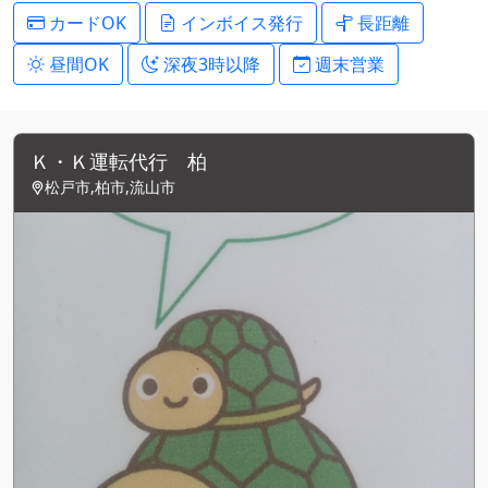
カードOK
インボイス発行
長距離
昼間OK
深夜3時以降
週末営業
Ｋ・Ｋ運転代行 柏
松戸市,柏市,流山市