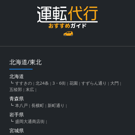
北海道/東北
北海道
すすきの
北24条
3・6街
花園
すずらん通り
大門
五稜郭
末広
青森県
本八戸
長横町
新町通り
岩手県
盛岡大通商店街
宮城県