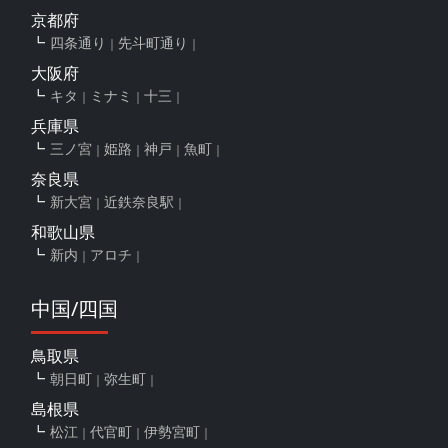
京都府
四条通り
先斗町通り
大阪府
キタ
ミナミ
十三
兵庫県
三ノ宮
姫路
神戸
魚町
奈良県
新大宮
近鉄奈良駅
和歌山県
新内
アロチ
中国/四国
鳥取県
朝日町
弥生町
島根県
松江
代官町
伊勢宮町