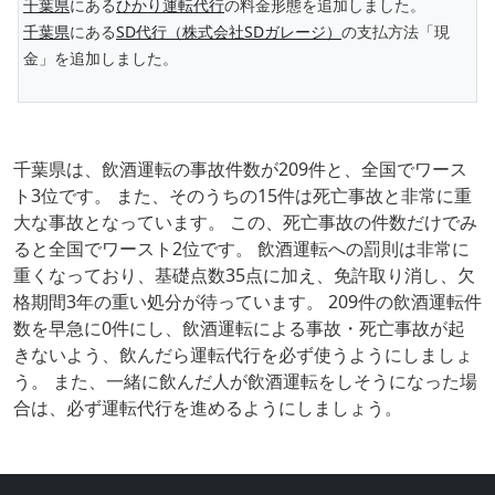
千葉県
にある
ひかり運転代行
の料金形態を追加しました。
千葉県
にある
SD代行（株式会社SDガレージ）
の支払方法「現
金」を追加しました。
千葉県は、飲酒運転の事故件数が209件と、全国でワース
ト3位です。 また、そのうちの15件は死亡事故と非常に重
大な事故となっています。 この、死亡事故の件数だけでみ
ると全国でワースト2位です。 飲酒運転への罰則は非常に
重くなっており、基礎点数35点に加え、免許取り消し、欠
格期間3年の重い処分が待っています。 209件の飲酒運転件
数を早急に0件にし、飲酒運転による事故・死亡事故が起
きないよう、飲んだら運転代行を必ず使うようにしましょ
う。 また、一緒に飲んだ人が飲酒運転をしそうになった場
合は、必ず運転代行を進めるようにしましょう。