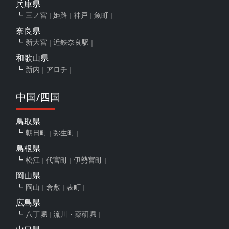
兵庫県
三ノ宮
姫路
神戸
魚町
奈良県
新大宮
近鉄奈良駅
和歌山県
新内
アロチ
中国/四国
鳥取県
朝日町
弥生町
島根県
松江
代官町
伊勢宮町
岡山県
岡山
倉敷
表町
広島県
八丁堀
流川・薬研堀