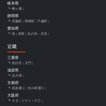
岐阜県
柳ヶ瀬
静岡県
呉服町
両替町
千歳町
愛知県
栄
名駅
丸の内・伏見
近畿
三重県
四日市
大門
滋賀県
浜大津
京都府
四条通り
先斗町通り
大阪府
キタ
ミナミ
十三