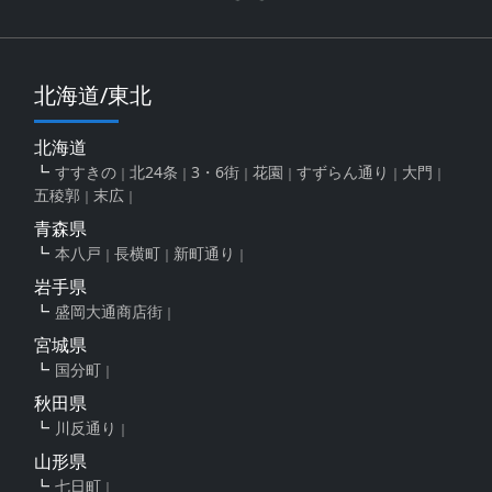
北海道/東北
北海道
すすきの
北24条
3・6街
花園
すずらん通り
大門
五稜郭
末広
青森県
本八戸
長横町
新町通り
岩手県
盛岡大通商店街
宮城県
国分町
秋田県
川反通り
山形県
七日町