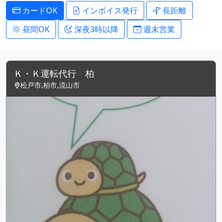
カードOK
インボイス発行
長距離
昼間OK
深夜3時以降
週末営業
Ｋ・Ｋ運転代行 柏
松戸市,柏市,流山市