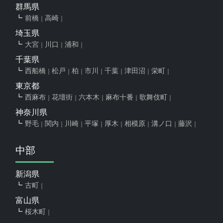
群馬県
前橋
高崎
埼玉県
大宮
川口
浦和
千葉県
西船橋
松戸
柏
市川
千葉
津田沼
栄町
東京都
西麻布
花壇街
六本木
麻布十番
歌舞伎町
神奈川県
野毛
関内
川崎
平塚
厚木
相模原
溝ノ口
藤沢
中部
新潟県
古町
富山県
桜木町