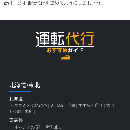
合は、必ず運転代行を進めるようにしましょう。
北海道/東北
北海道
すすきの
北24条
3・6街
花園
すずらん通り
大門
五稜郭
末広
青森県
本八戸
長横町
新町通り