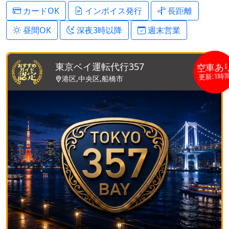
カードOK
インボイス発行
長距離
昼間OK
深夜3時以降
週末営業
東京ベイ運転代行357
空車あ
更新:1時
港区,中央区,船橋市