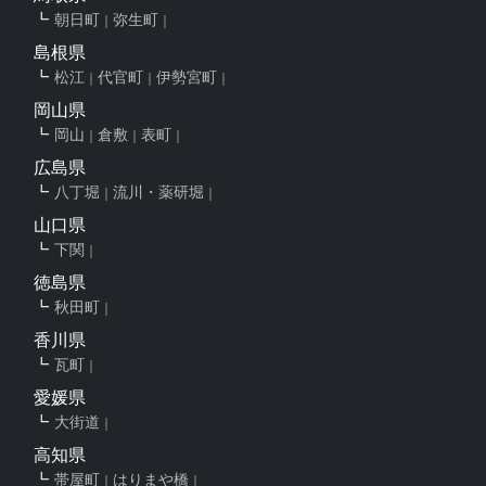
朝日町
弥生町
島根県
松江
代官町
伊勢宮町
岡山県
岡山
倉敷
表町
広島県
八丁堀
流川・薬研堀
山口県
下関
徳島県
秋田町
香川県
瓦町
愛媛県
大街道
高知県
帯屋町
はりまや橋