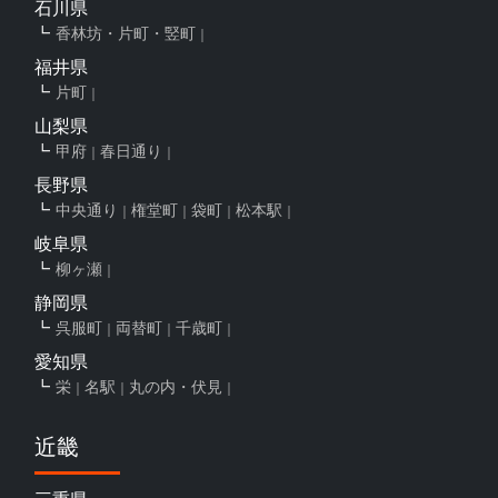
石川県
香林坊・片町・竪町
福井県
片町
山梨県
甲府
春日通り
長野県
中央通り
権堂町
袋町
松本駅
岐阜県
柳ヶ瀬
静岡県
呉服町
両替町
千歳町
愛知県
栄
名駅
丸の内・伏見
近畿