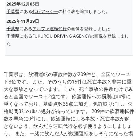
2025年12月05日
千葉県
にある
代行アッシー
の料金表を追加しました。
2025年11月29日
千葉県
にある
アルファ運転代行
の画像を登録しました
千葉県
にある
FUKUROU DRIVING AGENCY
の画像を登録しまし
た
千葉県は、飲酒運転の事故件数が209件と、全国でワース
ト3位です。 また、そのうちの15件は死亡事故と非常に重
大な事故となっています。 この、死亡事故の件数だけでみ
ると全国でワースト2位です。 飲酒運転への罰則は非常に
重くなっており、基礎点数35点に加え、免許取り消し、欠
格期間3年の重い処分が待っています。 209件の飲酒運転件
数を早急に0件にし、飲酒運転による事故・死亡事故が起
きないよう、飲んだら運転代行を必ず使うようにしましょ
う。 また、一緒に飲んだ人が飲酒運転をしそうになった場