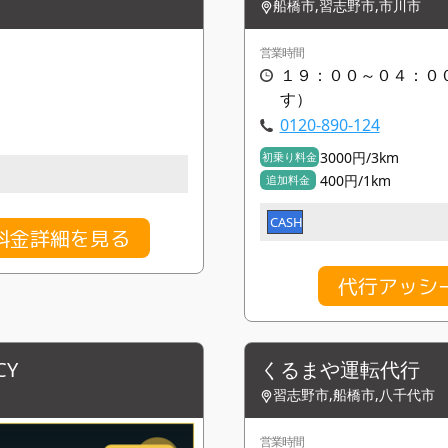
船橋市,習志野市,市川市
営業時間
１９：００～０４：０
す）
0120-890-124
3000円/3km
初乗り料金
400円/1km
追加料金
CASH
料金詳細を見る
代行アッシ
CY
くるまや運転代行
習志野市,船橋市,八千代市
営業時間