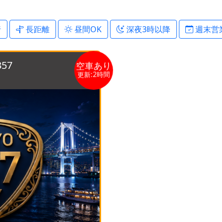
行
長距離
昼間OK
深夜3時以降
週末営
空車あり
57
更新:2時間