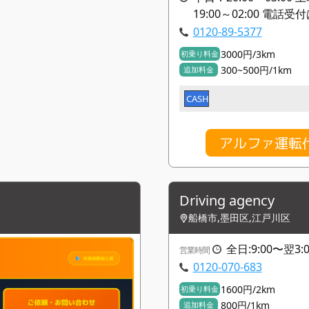
19:00～02:00 電
0120-89-5377
3000円/3km
初乗り料金
300~500円/1km
追加料金
CASH
アルファ運転
Driving agency
船橋市,墨田区,江戸川区
全日:9:00〜翌3:0
営業時間
0120-070-683
1600円/2km
初乗り料金
800円/1km
追加料金