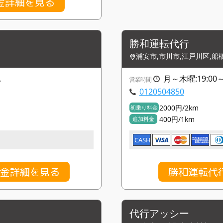
金詳細を見る
勝和運転代行
浦安市,市川市,江戸川区,船
し
月～木曜:19:00～
営業時間
0120504850
2000円/2km
初乗り料金
400円/1km
追加料金
CASH
料金詳細を見る
勝和運転代
代行アッシー