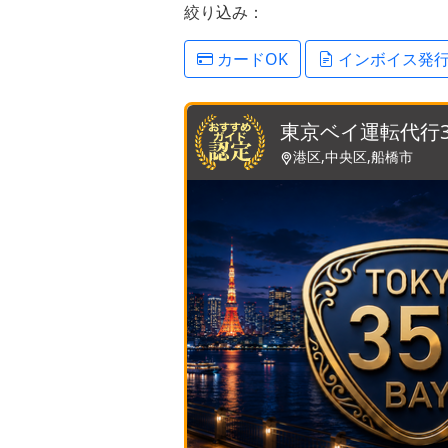
絞り込み：
カードOK
インボイス発
東京ベイ運転代行3
港区,中央区,船橋市