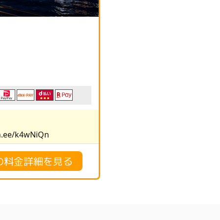
.ee/k4wNiQn
の料金詳細を見る