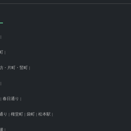
町
坊・片町・竪町
春日通り
通り
権堂町
袋町
松本駅
瀬