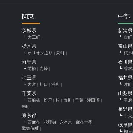
関東
中部
茨城県
新潟県
大工町
古町
栃木県
富山県
オリオン通り
泉町
桜木
群馬県
石川県
前橋
高崎
香林
埼玉県
福井県
大宮
川口
浦和
片町
千葉県
山梨県
西船橋
松戸
柏
市川
千葉
津田沼
甲府
栄町
長野県
東京都
中央
西麻布
花壇街
六本木
麻布十番
岐阜県
歌舞伎町
柳ヶ