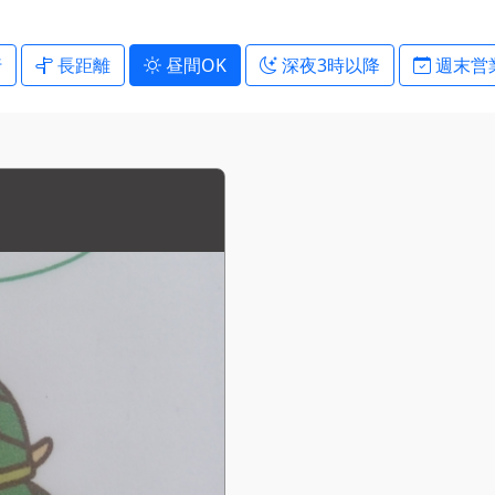
行
長距離
昼間OK
深夜3時以降
週末営