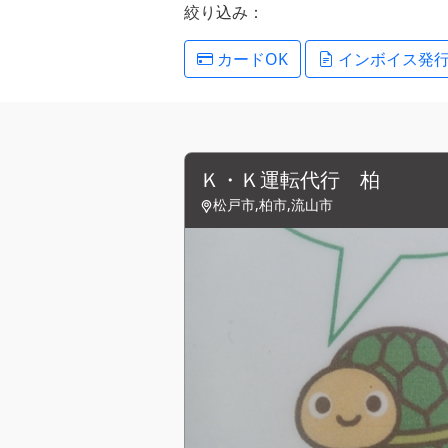
絞り込み：
カードOK
インボイス発
Ｋ・Ｋ運転代行 柏
松戸市,柏市,流山市