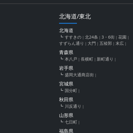
北海道/東北
北海道
すすきの
北24条
3・6街
花園
すずらん通り
大門
五稜郭
末広
青森県
本八戸
長横町
新町通り
岩手県
盛岡大通商店街
宮城県
国分町
秋田県
川反通り
山形県
七日町
福島県