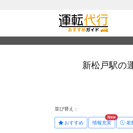
新松戸駅の
並び替え：
New
おすすめ
情報充実
老