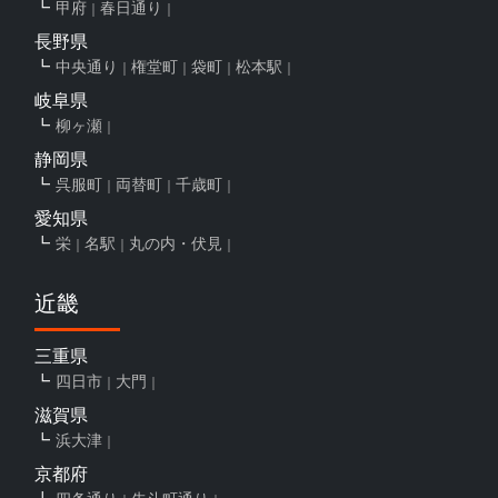
甲府
春日通り
長野県
中央通り
権堂町
袋町
松本駅
岐阜県
柳ヶ瀬
静岡県
呉服町
両替町
千歳町
愛知県
栄
名駅
丸の内・伏見
近畿
三重県
四日市
大門
滋賀県
浜大津
京都府