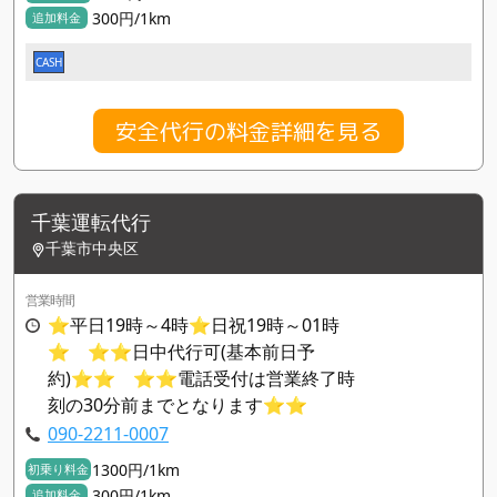
300円/1km
追加料金
CASH
安全代行の料金詳細を見る
千葉運転代行
千葉市中央区
営業時間
⭐平日19時～4時⭐日祝19時～01時
⭐ ⭐⭐日中代行可(基本前日予
約)⭐⭐ ⭐⭐電話受付は営業終了時
刻の30分前までとなります⭐⭐
090-2211-0007
1300円/1km
初乗り料金
300円/1km
追加料金