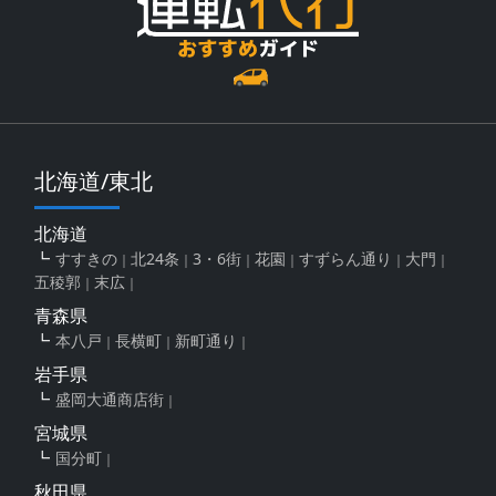
北海道/東北
北海道
すすきの
北24条
3・6街
花園
すずらん通り
大門
五稜郭
末広
青森県
本八戸
長横町
新町通り
岩手県
盛岡大通商店街
宮城県
国分町
秋田県