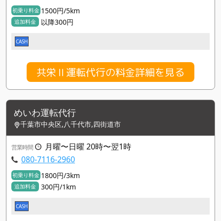
1500円/5km
初乗り料金
以降300円
追加料金
CASH
共栄Ⅱ運転代行の料金詳細を見る
めいわ運転代行
千葉市中央区,八千代市,四街道市
月曜〜日曜 20時〜翌1時
営業時間
080-7116-2960
1800円/3km
初乗り料金
300円/1km
追加料金
CASH