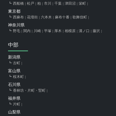
西船橋
松戸
柏
市川
千葉
津田沼
栄町
東京都
西麻布
花壇街
六本木
麻布十番
歌舞伎町
神奈川県
野毛
関内
川崎
平塚
厚木
相模原
溝ノ口
藤沢
中部
新潟県
古町
富山県
桜木町
石川県
香林坊・片町・竪町
福井県
片町
山梨県