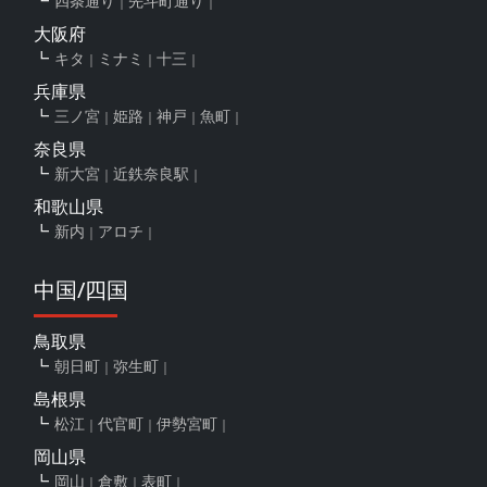
四条通り
先斗町通り
大阪府
キタ
ミナミ
十三
兵庫県
三ノ宮
姫路
神戸
魚町
奈良県
新大宮
近鉄奈良駅
和歌山県
新内
アロチ
中国/四国
鳥取県
朝日町
弥生町
島根県
松江
代官町
伊勢宮町
岡山県
岡山
倉敷
表町