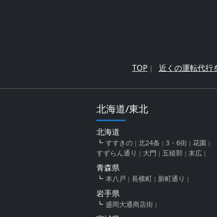
TOP
近くの運転代行
北海道/東北
北海道
すすきの
北24条
3・6街
花園
すずらん通り
大門
五稜郭
末広
青森県
本八戸
長横町
新町通り
岩手県
盛岡大通商店街