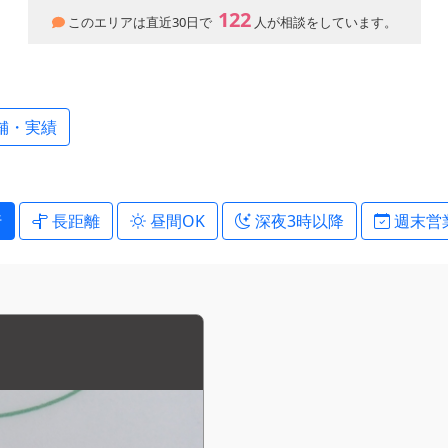
122
このエリアは直近30日で
人が相談をしています。
舗・実績
行
長距離
昼間OK
深夜3時以降
週末営