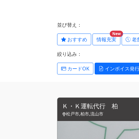
並び替え：
New
おすすめ
情報充実
老
絞り込み：
カードOK
インボイス発
Ｋ・Ｋ運転代行 柏
松戸市,柏市,流山市