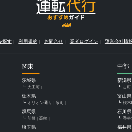
を探す
利用規約
お問合せ
業者ログイン
運営会社情
関東
中部
茨城県
新潟県
大工町
古町
栃木県
富山県
オリオン通り
泉町
桜木
群馬県
石川県
前橋
高崎
香林
埼玉県
福井県