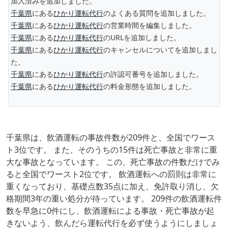
加入済みを追加しました。
千葉県
にある
ひかり運転代行
のよくある質問を追加しました。
千葉県
にある
ひかり運転代行
の営業時間を編集しました。
千葉県
にある
ひかり運転代行
のURLを追加しました。
千葉県
にある
ひかり運転代行
のキャンセルについてを追加しまし
た。
千葉県
にある
ひかり運転代行
の許認可番号を追加しました。
千葉県
にある
ひかり運転代行
の料金形態を追加しました。
千葉県は、飲酒運転の事故件数が209件と、全国でワース
ト3位です。 また、そのうちの15件は死亡事故と非常に重
大な事故となっています。 この、死亡事故の件数だけでみ
ると全国でワースト2位です。 飲酒運転への罰則は非常に
重くなっており、基礎点数35点に加え、免許取り消し、欠
格期間3年の重い処分が待っています。 209件の飲酒運転件
数を早急に0件にし、飲酒運転による事故・死亡事故が起
きないよう、飲んだら運転代行を必ず使うようにしましょ