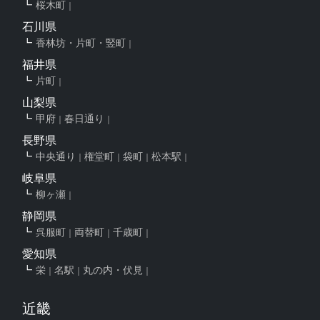
桜木町
石川県
香林坊・片町・竪町
福井県
片町
山梨県
甲府
春日通り
長野県
中央通り
権堂町
袋町
松本駅
岐阜県
柳ヶ瀬
静岡県
呉服町
両替町
千歳町
愛知県
栄
名駅
丸の内・伏見
近畿