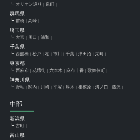
オリオン通り
泉町
群馬県
前橋
高崎
埼玉県
大宮
川口
浦和
千葉県
西船橋
松戸
柏
市川
千葉
津田沼
栄町
東京都
西麻布
花壇街
六本木
麻布十番
歌舞伎町
神奈川県
野毛
関内
川崎
平塚
厚木
相模原
溝ノ口
藤沢
中部
新潟県
古町
富山県