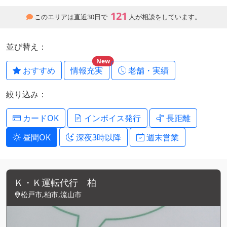
121
このエリアは直近30日で
人が相談をしています。
並び替え：
New
おすすめ
情報充実
老舗・実績
絞り込み：
カードOK
インボイス発行
長距離
昼間OK
深夜3時以降
週末営業
Ｋ・Ｋ運転代行 柏
松戸市,柏市,流山市