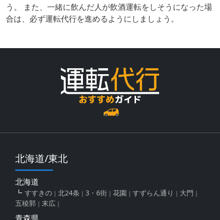
う。 また、一緒に飲んだ人が飲酒運転をしそうになった場
合は、必ず運転代行を進めるようにしましょう。
北海道/東北
北海道
すすきの
北24条
3・6街
花園
すずらん通り
大門
五稜郭
末広
青森県