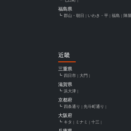
福島県
郡山・朝日
いわき・平
福島
陣
近畿
三重県
四日市
大門
滋賀県
浜大津
京都府
四条通り
先斗町通り
大阪府
キタ
ミナミ
十三
兵庫県