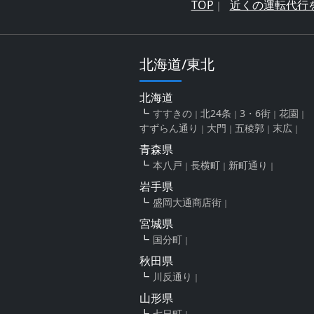
TOP
近くの運転代行
北海道/東北
北海道
すすきの
北24条
3・6街
花園
すずらん通り
大門
五稜郭
末広
青森県
本八戸
長横町
新町通り
岩手県
盛岡大通商店街
宮城県
国分町
秋田県
川反通り
山形県
七日町