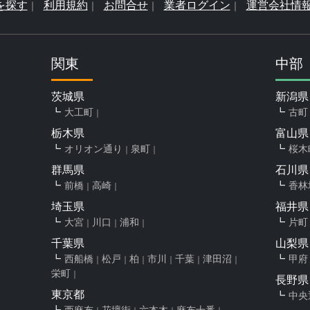
を探す
利用規約
お問合せ
業者ログイン
運営会社情
関東
中部
茨城県
新潟県
大工町
古町
栃木県
富山県
オリオン通り
泉町
桜木
群馬県
石川県
前橋
高崎
香林
埼玉県
福井県
大宮
川口
浦和
片町
千葉県
山梨県
西船橋
松戸
柏
市川
千葉
津田沼
甲府
栄町
長野県
東京都
中央
西麻布
花壇街
六本木
麻布十番