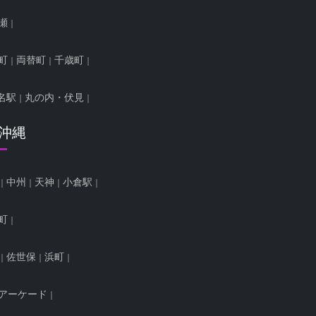
瀬
町
両替町
千歳町
名駅
丸の内・伏見
/沖縄
中州
天神
小倉駅
町
佐世保
浜町
アーケード