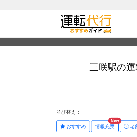
三咲駅の運
並び替え：
New
おすすめ
情報充実
老