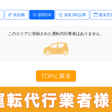
行
長距離
昼間OK
深夜3時以降
週末営
このエリアに登録された
運転代行業者はありません。
TOPに戻る