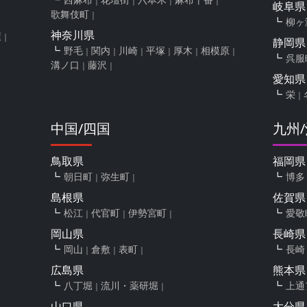
岐阜県
歌舞伎町
柳ヶ
神奈川県
屋
静岡県
野毛
関内
川崎
平塚
厚木
相模原
呉服
溝ノ口
藤沢
愛知県
栄
中国/四国
九州
鳥取県
福岡県
朝日町
弥生町
博多
島根県
佐賀県
松江
代官町
伊勢宮町
愛敬
岡山県
長崎県
岡山
倉敷
表町
長崎
広島県
熊本県
八丁堀
流川・薬研堀
上通
山口県
大分県