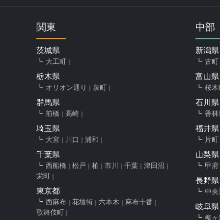
関東
中部
茨城県
新潟県
大工町
古町
栃木県
富山県
オリオン通り
泉町
桜木
群馬県
石川県
前橋
高崎
香林
埼玉県
福井県
大宮
川口
浦和
片町
千葉県
山梨県
西船橋
松戸
柏
市川
千葉
津田沼
甲府
栄町
長野県
東京都
中央
西麻布
花壇街
六本木
麻布十番
岐阜県
歌舞伎町
柳ヶ