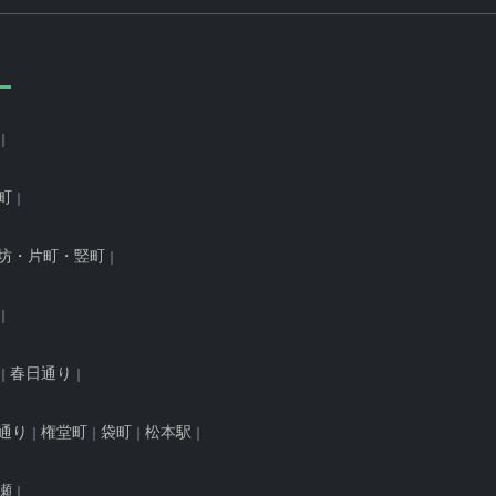
町
坊・片町・竪町
春日通り
通り
権堂町
袋町
松本駅
瀬