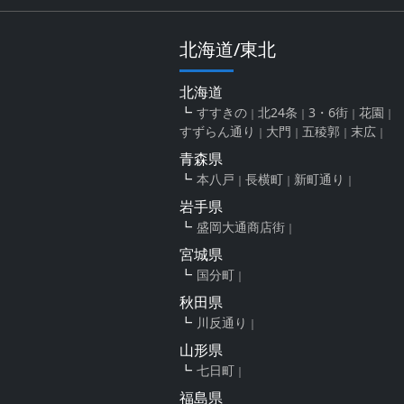
北海道/東北
北海道
すすきの
北24条
3・6街
花園
すずらん通り
大門
五稜郭
末広
青森県
本八戸
長横町
新町通り
岩手県
盛岡大通商店街
宮城県
国分町
秋田県
川反通り
山形県
七日町
福島県