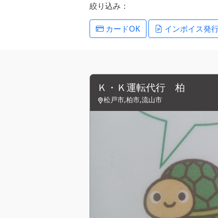
絞り込み：
カードOK
インボイス発
Ｋ・Ｋ運転代行 柏
松戸市,柏市,流山市