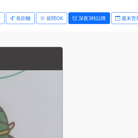
行
長距離
昼間OK
深夜3時以降
週末営