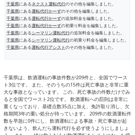
千葉県
にある
ネクスト運転代行
のその他を編集しました。
千葉県
にある
運転代行かーず
のその他を編集しました。
千葉県
にある
運転代行かーず
の追加料金を編集しました。
千葉県
にある
運転代行かーず
の初乗り料金を編集しました。
千葉県
にある
シーマリン運転代行
の追加料金を編集しました。
千葉県
にある
シーマリン運転代行
の初乗り料金を編集しました。
千葉県
にある
運転代行アシスト
のその他を編集しました。
千葉県は、飲酒運転の事故件数が209件と、全国でワース
ト3位です。 また、そのうちの15件は死亡事故と非常に重
大な事故となっています。 この、死亡事故の件数だけでみ
ると全国でワースト2位です。 飲酒運転への罰則は非常に
重くなっており、基礎点数35点に加え、免許取り消し、欠
格期間3年の重い処分が待っています。 209件の飲酒運転件
数を早急に0件にし、飲酒運転による事故・死亡事故が起
きないよう、飲んだら運転代行を必ず使うようにしましょ