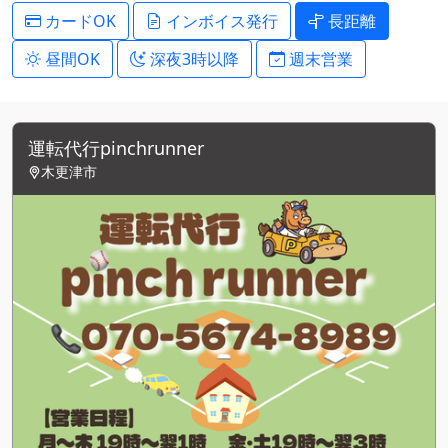
カードOK
インボイス発行
長距離
昼間OK
深夜3時以降
週末営業
運転代行pinchrunner
木更津市