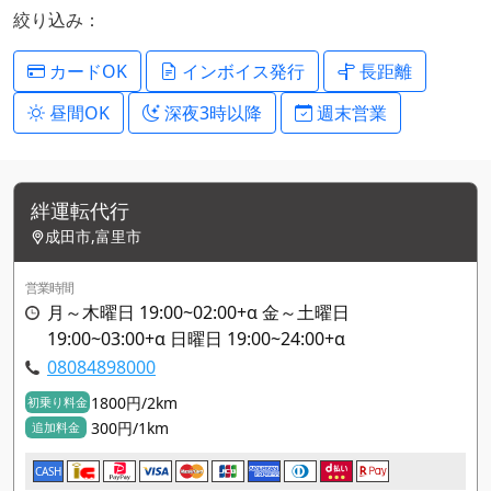
絞り込み：
カードOK
インボイス発行
長距離
昼間OK
深夜3時以降
週末営業
絆運転代行
成田市,富里市
営業時間
月～木曜日 19:00~02:00+α 金～土曜日
19:00~03:00+α 日曜日 19:00~24:00+α
08084898000
1800円/2km
初乗り料金
300円/1km
追加料金
CASH