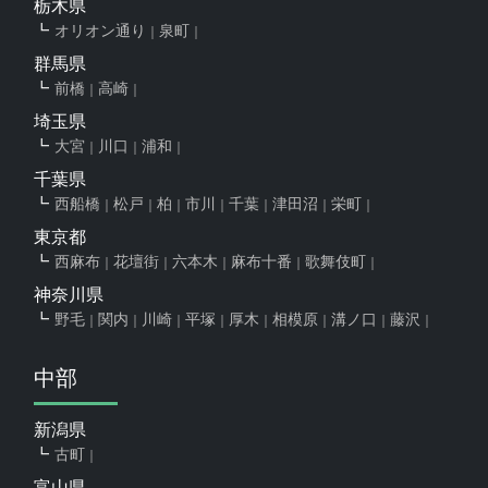
栃木県
オリオン通り
泉町
群馬県
前橋
高崎
埼玉県
大宮
川口
浦和
千葉県
西船橋
松戸
柏
市川
千葉
津田沼
栄町
東京都
西麻布
花壇街
六本木
麻布十番
歌舞伎町
神奈川県
野毛
関内
川崎
平塚
厚木
相模原
溝ノ口
藤沢
中部
新潟県
古町
富山県