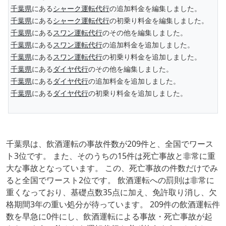
千葉県
にある
シャーク運転代行
の追加料金を編集しました。
千葉県
にある
シャーク運転代行
の初乗り料金を編集しました。
千葉県
にある
スワン運転代行
のその他を編集しました。
千葉県
にある
スワン運転代行
の追加料金を追加しました。
千葉県
にある
スワン運転代行
の初乗り料金を追加しました。
千葉県
にある
ダイヤ代行
のその他を編集しました。
千葉県
にある
ダイヤ代行
の追加料金を追加しました。
千葉県
にある
ダイヤ代行
の初乗り料金を追加しました。
千葉県は、飲酒運転の事故件数が209件と、全国でワース
ト3位です。 また、そのうちの15件は死亡事故と非常に重
大な事故となっています。 この、死亡事故の件数だけでみ
ると全国でワースト2位です。 飲酒運転への罰則は非常に
重くなっており、基礎点数35点に加え、免許取り消し、欠
格期間3年の重い処分が待っています。 209件の飲酒運転件
数を早急に0件にし、飲酒運転による事故・死亡事故が起