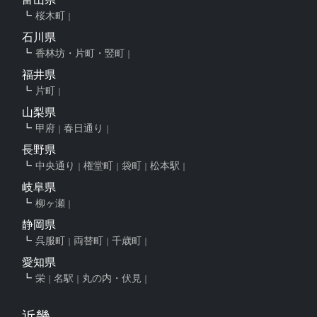
桜木町
石川県
香林坊・片町・竪町
福井県
片町
山梨県
甲府
春日通り
長野県
中央通り
権堂町
袋町
松本駅
岐阜県
柳ヶ瀬
静岡県
呉服町
両替町
千歳町
愛知県
栄
名駅
丸の内・伏見
近畿