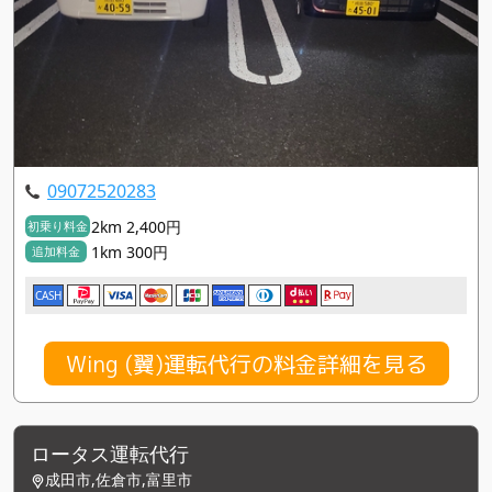
09072520283
2km 2,400円
初乗り料金
1km 300円
追加料金
CASH
Wing (翼)運転代行の料金詳細を見る
ロータス運転代行
成田市,佐倉市,富里市