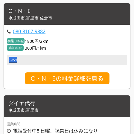
O・N・E
成田市,富里市,佐倉市
080-8167-9882
1800円/2km
初乗り料金
300円/1km
追加料金
CASH
O・N・Eの料金詳細を見る
ダイヤ代行
成田市,富里市
営業時間
電話受付中‼️ 日曜、祝祭日は休みになり