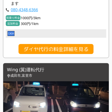
ます
080-4348-6366
1000円/3km
初乗り料金
300円/1km
追加料金
CASH
ダイヤ代行の料金詳細を見る
Wing (翼)運転代行
成田市,富里市