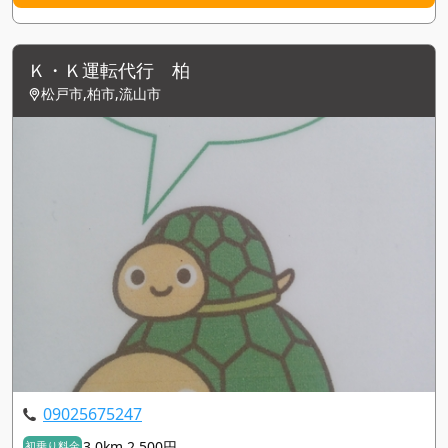
Ｋ・Ｋ運転代行 柏
松戸市,柏市,流山市
09025675247
3.0km 2,500円
初乗り料金