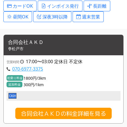
カードOK
インボイス発行
長距離
昼間OK
深夜3時以降
週末営業
合同会社ＡＫＤ
松戸市
17:00〜03:00 定休日 不定休
営業時間
070-6977-3375
1800円/3km
初乗り料金
300円/1km
追加料金
CASH
合同会社ＡＫＤの料金詳細を見る