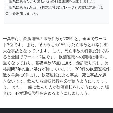
千葉県
にある
ひかり運転代行
の料金形態を追加しました。
千葉県
にある
SD代行（株式会社SDガレージ）
の支払方法「現
金」を追加しました。
千葉県は、飲酒運転の事故件数が209件と、全国でワース
ト3位です。 また、そのうちの15件は死亡事故と非常に重
大な事故となっています。 この、死亡事故の件数だけでみ
ると全国でワースト2位です。 飲酒運転への罰則は非常に
重くなっており、基礎点数35点に加え、免許取り消し、欠
格期間3年の重い処分が待っています。 209件の飲酒運転件
数を早急に0件にし、飲酒運転による事故・死亡事故が起
きないよう、飲んだら運転代行を必ず使うようにしましょ
う。 また、一緒に飲んだ人が飲酒運転をしそうになった場
合は、必ず運転代行を進めるようにしましょう。