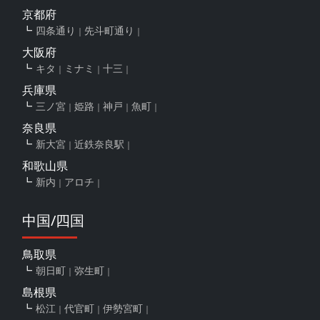
京都府
四条通り
先斗町通り
大阪府
キタ
ミナミ
十三
兵庫県
三ノ宮
姫路
神戸
魚町
奈良県
新大宮
近鉄奈良駅
和歌山県
新内
アロチ
中国/四国
鳥取県
朝日町
弥生町
島根県
松江
代官町
伊勢宮町