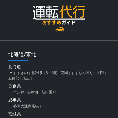
北海道/東北
北海道
すすきの
北24条
3・6街
花園
すずらん通り
大門
五稜郭
末広
青森県
本八戸
長横町
新町通り
岩手県
盛岡大通商店街
宮城県