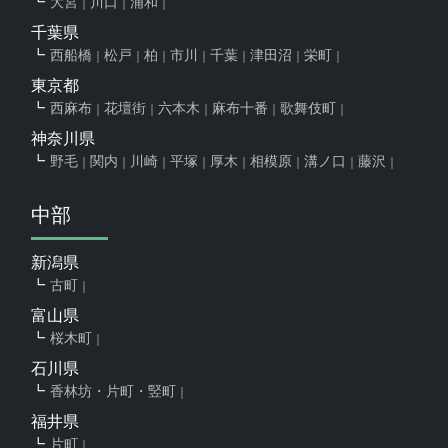
大宮
川口
浦和
千葉県
西船橋
松戸
柏
市川
千葉
津田沼
栄町
東京都
西麻布
花壇街
六本木
麻布十番
歌舞伎町
神奈川県
野毛
関内
川崎
平塚
厚木
相模原
溝ノ口
藤沢
中部
新潟県
古町
富山県
桜木町
石川県
香林坊・片町・竪町
福井県
片町