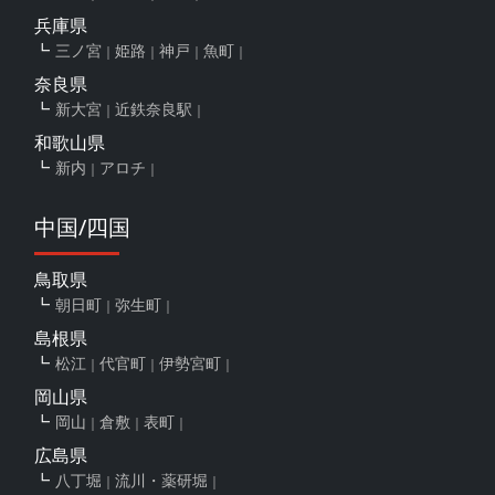
兵庫県
三ノ宮
姫路
神戸
魚町
奈良県
新大宮
近鉄奈良駅
和歌山県
新内
アロチ
中国/四国
鳥取県
朝日町
弥生町
島根県
松江
代官町
伊勢宮町
岡山県
岡山
倉敷
表町
広島県
八丁堀
流川・薬研堀