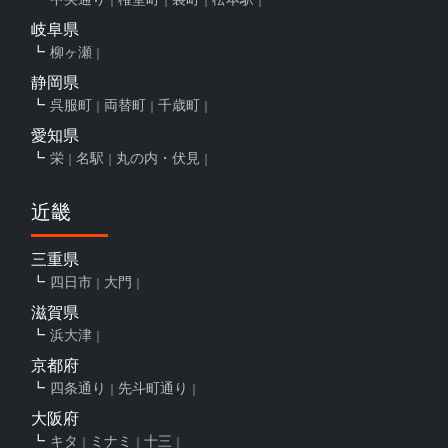
岐阜県
柳ヶ瀬
静岡県
呉服町
両替町
千歳町
愛知県
栄
名駅
丸の内・伏見
近畿
三重県
四日市
大門
滋賀県
浜大津
京都府
四条通り
先斗町通り
大阪府
キタ
ミナミ
十三