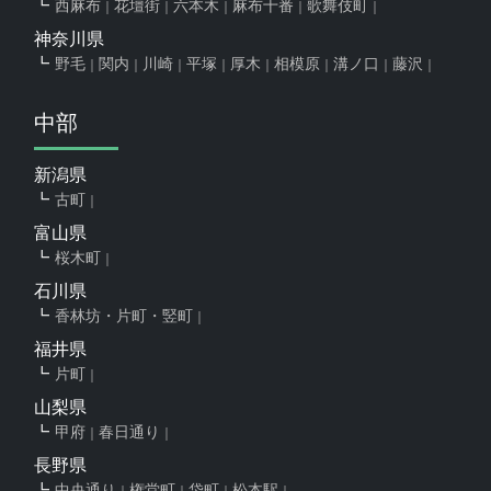
西麻布
花壇街
六本木
麻布十番
歌舞伎町
神奈川県
野毛
関内
川崎
平塚
厚木
相模原
溝ノ口
藤沢
中部
新潟県
古町
富山県
桜木町
石川県
香林坊・片町・竪町
福井県
片町
山梨県
甲府
春日通り
長野県
中央通り
権堂町
袋町
松本駅