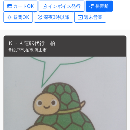
カードOK
インボイス発行
長距離
昼間OK
深夜3時以降
週末営業
Ｋ・Ｋ運転代行 柏
松戸市,柏市,流山市