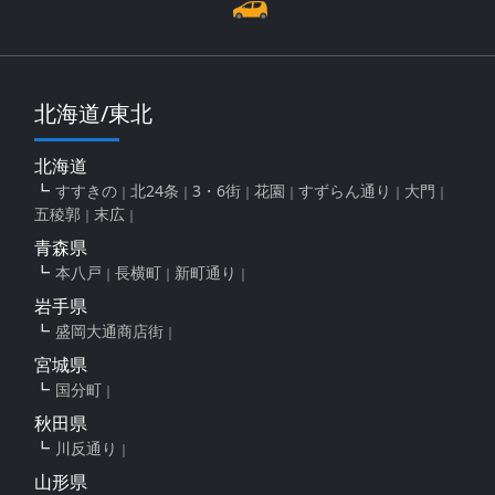
北海道/東北
北海道
すすきの
北24条
3・6街
花園
すずらん通り
大門
五稜郭
末広
青森県
本八戸
長横町
新町通り
岩手県
盛岡大通商店街
宮城県
国分町
秋田県
川反通り
山形県