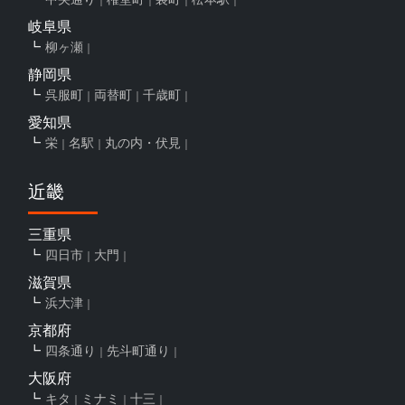
岐阜県
柳ヶ瀬
静岡県
呉服町
両替町
千歳町
愛知県
栄
名駅
丸の内・伏見
近畿
三重県
四日市
大門
滋賀県
浜大津
京都府
四条通り
先斗町通り
大阪府
キタ
ミナミ
十三