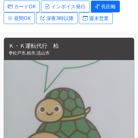
カードOK
インボイス発行
長距離
昼間OK
深夜3時以降
週末営業
Ｋ・Ｋ運転代行 柏
松戸市,柏市,流山市