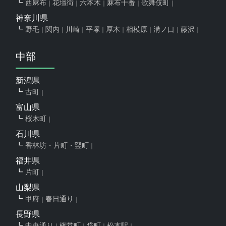
西麻布
花壇街
六本木
麻布十番
歌舞伎町
神奈川県
野毛
関内
川崎
平塚
厚木
相模原
溝ノ口
藤沢
中部
新潟県
古町
富山県
桜木町
石川県
香林坊・片町・竪町
福井県
片町
山梨県
甲府
春日通り
長野県
中央通り
権堂町
袋町
松本駅