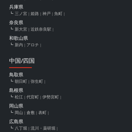
兵庫県
三ノ宮
姫路
神戸
魚町
奈良県
新大宮
近鉄奈良駅
和歌山県
新内
アロチ
中国/四国
鳥取県
朝日町
弥生町
島根県
松江
代官町
伊勢宮町
岡山県
岡山
倉敷
表町
広島県
八丁堀
流川・薬研堀