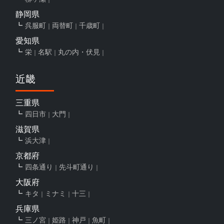
静岡県
呉服町
両替町
千歳町
愛知県
栄
名駅
丸の内・伏見
近畿
三重県
四日市
大門
滋賀県
浜大津
京都府
四条通り
先斗町通り
大阪府
キタ
ミナミ
十三
兵庫県
三ノ宮
姫路
神戸
魚町