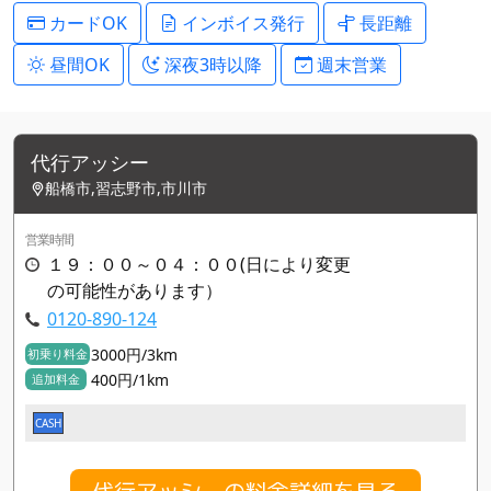
カードOK
インボイス発行
長距離
昼間OK
深夜3時以降
週末営業
代行アッシー
船橋市,習志野市,市川市
営業時間
１９：００～０４：００(日により変更
の可能性があります）
0120-890-124
3000円/3km
初乗り料金
400円/1km
追加料金
CASH
代行アッシーの料金詳細を見る