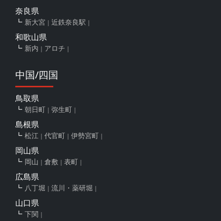
奈良県
新大宮
近鉄奈良駅
和歌山県
新内
アロチ
中国/四国
鳥取県
朝日町
弥生町
島根県
松江
代官町
伊勢宮町
岡山県
岡山
倉敷
表町
広島県
八丁堀
流川・薬研堀
山口県
下関