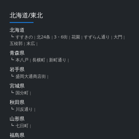
北海道/東北
北海道
すすきの
北24条
3・6街
花園
すずらん通り
大門
五稜郭
末広
青森県
本八戸
長横町
新町通り
岩手県
盛岡大通商店街
宮城県
国分町
秋田県
川反通り
山形県
七日町
福島県