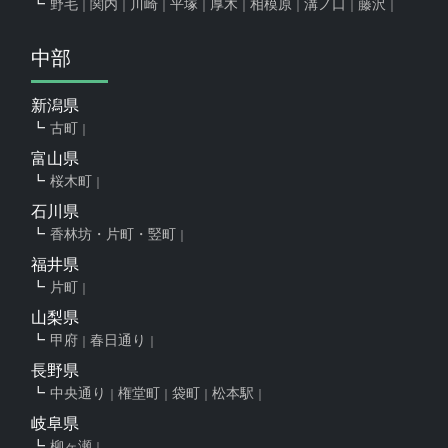
野毛
関内
川崎
平塚
厚木
相模原
溝ノ口
藤沢
中部
新潟県
古町
富山県
桜木町
石川県
香林坊・片町・竪町
福井県
片町
山梨県
甲府
春日通り
長野県
中央通り
権堂町
袋町
松本駅
岐阜県
柳ヶ瀬