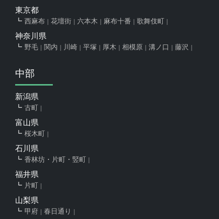
東京都
西麻布
花壇街
六本木
麻布十番
歌舞伎町
神奈川県
野毛
関内
川崎
平塚
厚木
相模原
溝ノ口
藤沢
中部
新潟県
古町
富山県
桜木町
石川県
香林坊・片町・竪町
福井県
片町
山梨県
甲府
春日通り