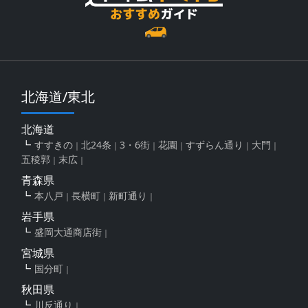
北海道/東北
北海道
すすきの
北24条
3・6街
花園
すずらん通り
大門
五稜郭
末広
青森県
本八戸
長横町
新町通り
岩手県
盛岡大通商店街
宮城県
国分町
秋田県
川反通り