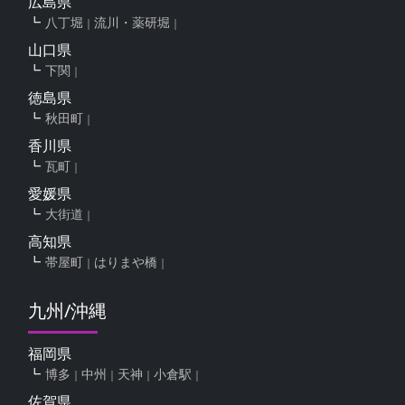
広島県
八丁堀
流川・薬研堀
山口県
下関
徳島県
秋田町
香川県
瓦町
愛媛県
大街道
高知県
帯屋町
はりまや橋
九州/沖縄
福岡県
博多
中州
天神
小倉駅
佐賀県