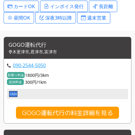
カードOK
インボイス発行
長距離
昼間OK
深夜3時以降
週末営業
GOGO運転代行
木更津市,君津市,富津市
090-2544-5050
1800円/3km
初乗り料金
300円/1km
追加料金
CASH
GOGO運転代行の料金詳細を見る