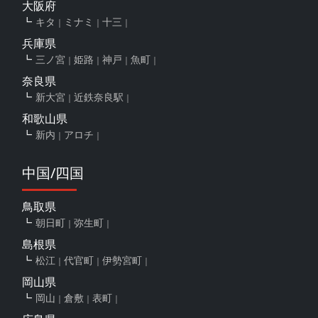
大阪府
キタ
ミナミ
十三
兵庫県
三ノ宮
姫路
神戸
魚町
奈良県
新大宮
近鉄奈良駅
和歌山県
新内
アロチ
中国/四国
鳥取県
朝日町
弥生町
島根県
松江
代官町
伊勢宮町
岡山県
岡山
倉敷
表町