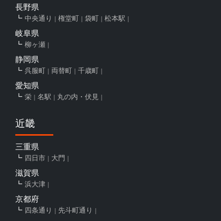
長野県
中央通り
権堂町
袋町
松本駅
岐阜県
柳ヶ瀬
静岡県
呉服町
両替町
千歳町
愛知県
栄
名駅
丸の内・伏見
近畿
三重県
四日市
大門
滋賀県
浜大津
京都府
四条通り
先斗町通り