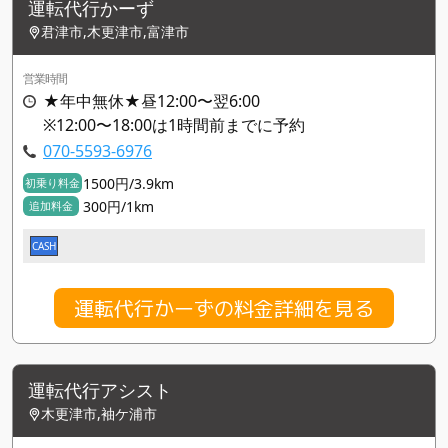
運転代行かーず
君津市,木更津市,富津市
営業時間
★年中無休★昼12:00〜翌6:00
※12:00〜18:00は1時間前までに予約
070-5593-6976
1500円/3.9km
初乗り料金
300円/1km
追加料金
CASH
運転代行かーずの料金詳細を見る
運転代行アシスト
木更津市,袖ケ浦市