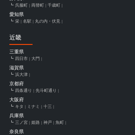
呉服町
両替町
千歳町
愛知県
栄
名駅
丸の内・伏見
近畿
三重県
四日市
大門
滋賀県
浜大津
京都府
四条通り
先斗町通り
大阪府
キタ
ミナミ
十三
兵庫県
三ノ宮
姫路
神戸
魚町
奈良県