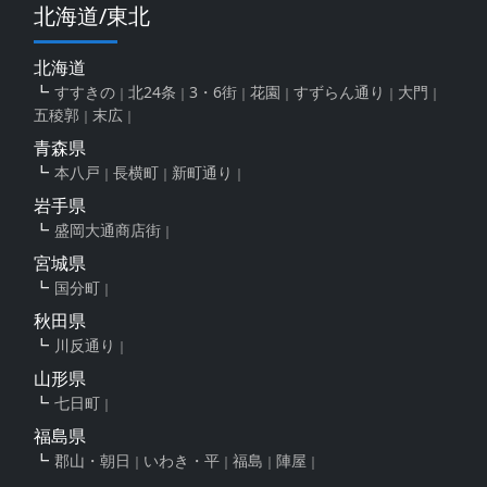
北海道/東北
北海道
すすきの
北24条
3・6街
花園
すずらん通り
大門
五稜郭
末広
青森県
本八戸
長横町
新町通り
岩手県
盛岡大通商店街
宮城県
国分町
秋田県
川反通り
山形県
七日町
福島県
郡山・朝日
いわき・平
福島
陣屋