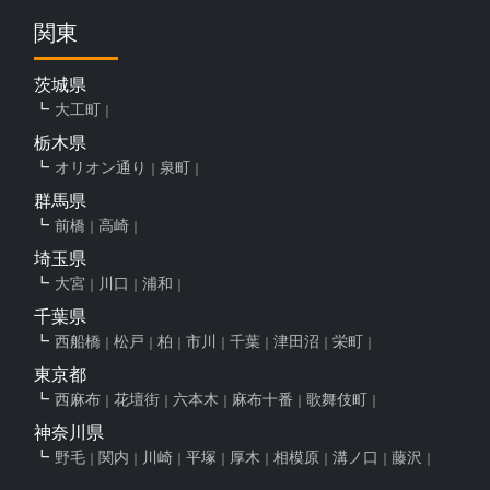
関東
茨城県
大工町
栃木県
オリオン通り
泉町
群馬県
前橋
高崎
埼玉県
大宮
川口
浦和
千葉県
西船橋
松戸
柏
市川
千葉
津田沼
栄町
東京都
西麻布
花壇街
六本木
麻布十番
歌舞伎町
神奈川県
野毛
関内
川崎
平塚
厚木
相模原
溝ノ口
藤沢