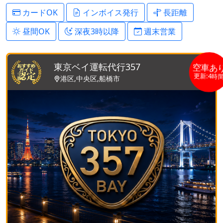
カードOK
インボイス発行
長距離
昼間OK
深夜3時以降
週末営業
東京ベイ運転代行357
空車あ
更新:4時
港区,中央区,船橋市