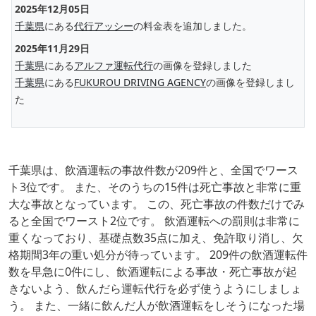
2025年12月05日
千葉県
にある
代行アッシー
の料金表を追加しました。
2025年11月29日
千葉県
にある
アルファ運転代行
の画像を登録しました
千葉県
にある
FUKUROU DRIVING AGENCY
の画像を登録しまし
た
千葉県は、飲酒運転の事故件数が209件と、全国でワース
ト3位です。 また、そのうちの15件は死亡事故と非常に重
大な事故となっています。 この、死亡事故の件数だけでみ
ると全国でワースト2位です。 飲酒運転への罰則は非常に
重くなっており、基礎点数35点に加え、免許取り消し、欠
格期間3年の重い処分が待っています。 209件の飲酒運転件
数を早急に0件にし、飲酒運転による事故・死亡事故が起
きないよう、飲んだら運転代行を必ず使うようにしましょ
う。 また、一緒に飲んだ人が飲酒運転をしそうになった場