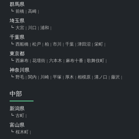
群馬県
前橋
高崎
埼玉県
大宮
川口
浦和
千葉県
西船橋
松戸
柏
市川
千葉
津田沼
栄町
東京都
西麻布
花壇街
六本木
麻布十番
歌舞伎町
神奈川県
野毛
関内
川崎
平塚
厚木
相模原
溝ノ口
藤沢
中部
新潟県
古町
富山県
桜木町