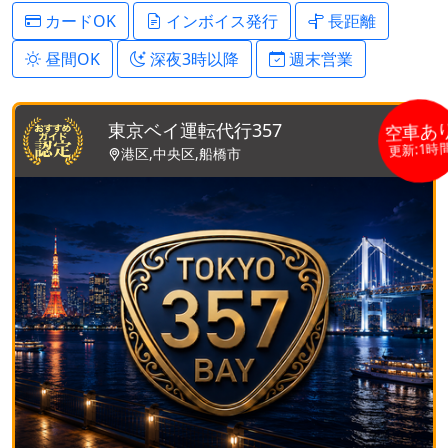
カードOK
インボイス発行
長距離
昼間OK
深夜3時以降
週末営業
空車あ
東京ベイ運転代行357
更新:1時
港区,中央区,船橋市