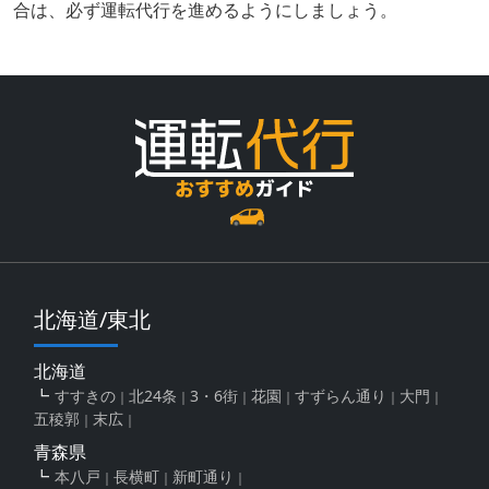
合は、必ず運転代行を進めるようにしましょう。
北海道/東北
北海道
すすきの
北24条
3・6街
花園
すずらん通り
大門
五稜郭
末広
青森県
本八戸
長横町
新町通り