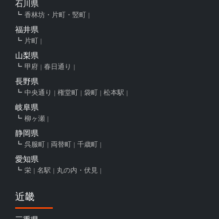
石川県
香林坊・片町・竪町
福井県
片町
山梨県
甲府
春日通り
長野県
中央通り
権堂町
袋町
松本駅
岐阜県
柳ヶ瀬
静岡県
呉服町
両替町
千歳町
愛知県
栄
名駅
丸の内・伏見
近畿