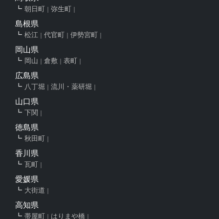
朝日町
弥生町
島根県
松江
代官町
伊勢宮町
岡山県
岡山
倉敷
表町
広島県
八丁堀
流川・薬研堀
山口県
下関
徳島県
秋田町
香川県
瓦町
愛媛県
大街道
高知県
帯屋町
はりまや橋