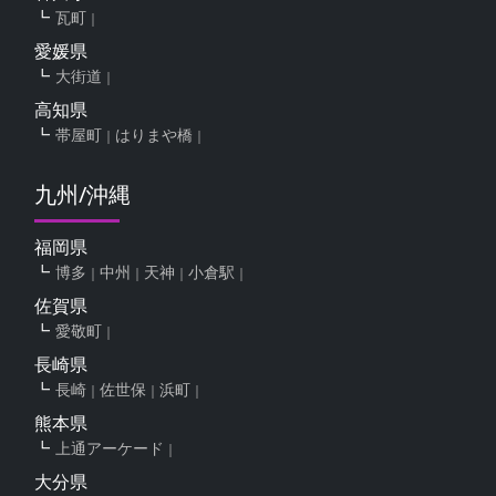
瓦町
愛媛県
大街道
高知県
帯屋町
はりまや橋
九州/沖縄
福岡県
博多
中州
天神
小倉駅
佐賀県
愛敬町
長崎県
長崎
佐世保
浜町
熊本県
上通アーケード
大分県