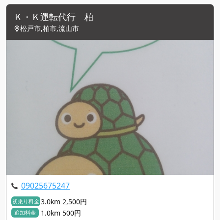
Ｋ・Ｋ運転代行 柏
松戸市,柏市,流山市
09025675247
3.0km 2,500円
初乗り料金
1.0km 500円
追加料金