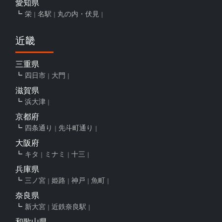
愛知県
栄
名駅
丸の内・伏見
近畿
三重県
四日市
大門
滋賀県
浜大津
京都府
四条通り
先斗町通り
大阪府
キタ
ミナミ
十三
兵庫県
三ノ宮
姫路
神戸
魚町
奈良県
新大宮
近鉄奈良駅
和歌山県