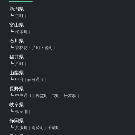
新潟県
古町
富山県
桜木町
石川県
香林坊・片町・竪町
福井県
片町
山梨県
甲府
春日通り
長野県
中央通り
権堂町
袋町
松本駅
岐阜県
柳ヶ瀬
静岡県
呉服町
両替町
千歳町