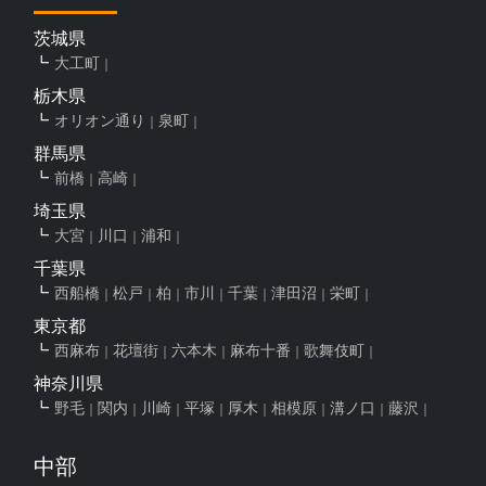
茨城県
大工町
栃木県
オリオン通り
泉町
群馬県
前橋
高崎
埼玉県
大宮
川口
浦和
千葉県
西船橋
松戸
柏
市川
千葉
津田沼
栄町
東京都
西麻布
花壇街
六本木
麻布十番
歌舞伎町
神奈川県
野毛
関内
川崎
平塚
厚木
相模原
溝ノ口
藤沢
中部