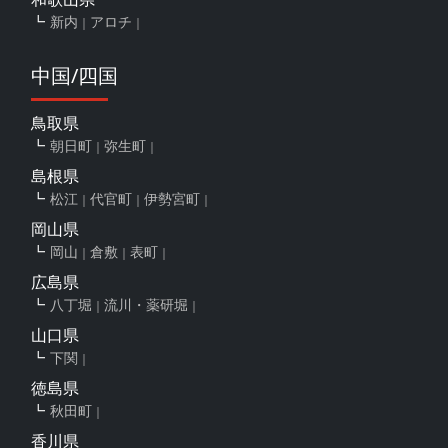
新内
アロチ
中国/四国
鳥取県
朝日町
弥生町
島根県
松江
代官町
伊勢宮町
岡山県
岡山
倉敷
表町
広島県
八丁堀
流川・薬研堀
山口県
下関
徳島県
秋田町
香川県