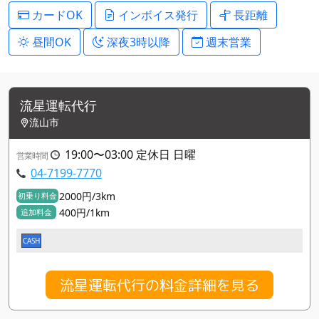
カードOK
インボイス発行
長距離
昼間OK
深夜3時以降
週末営業
流星運転代行
流山市
19:00〜03:00 定休日 日曜
営業時間
04-7199-7770
2000円/3km
初乗り料金
400円/1km
追加料金
CASH
流星運転代行の料金詳細を見る