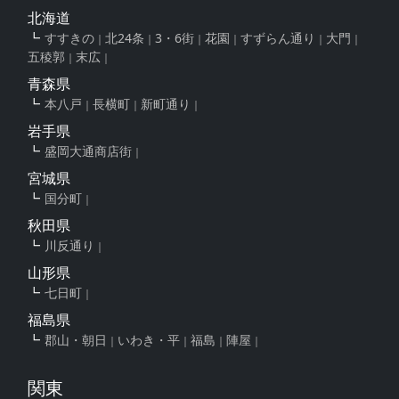
北海道
すすきの
北24条
3・6街
花園
すずらん通り
大門
五稜郭
末広
青森県
本八戸
長横町
新町通り
岩手県
盛岡大通商店街
宮城県
国分町
秋田県
川反通り
山形県
七日町
福島県
郡山・朝日
いわき・平
福島
陣屋
関東