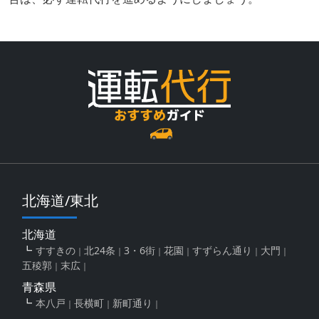
北海道/東北
北海道
すすきの
北24条
3・6街
花園
すずらん通り
大門
五稜郭
末広
青森県
本八戸
長横町
新町通り