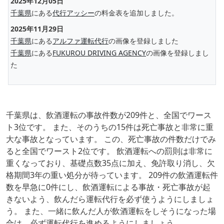
2025年12月05日
千葉県
にある
代行アッシー
の料金表を追加しました。
2025年11月29日
千葉県
にある
アルファ運転代行
の画像を登録しました
千葉県
にある
FUKUROU DRIVING AGENCY
の画像を登録しまし
た
千葉県は、飲酒運転の事故件数が209件と、全国でワース
ト3位です。 また、そのうちの15件は死亡事故と非常に重
大な事故となっています。 この、死亡事故の件数だけでみ
ると全国でワースト2位です。 飲酒運転への罰則は非常に
重くなっており、基礎点数35点に加え、免許取り消し、欠
格期間3年の重い処分が待っています。 209件の飲酒運転件
数を早急に0件にし、飲酒運転による事故・死亡事故が起
きないよう、飲んだら運転代行を必ず使うようにしましょ
う。 また、一緒に飲んだ人が飲酒運転をしそうになった場
合は、必ず運転代行を進めるようにしましょう。