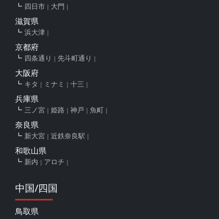
四日市
大門
滋賀県
浜大津
京都府
四条通り
先斗町通り
大阪府
キタ
ミナミ
十三
兵庫県
三ノ宮
姫路
神戸
魚町
奈良県
新大宮
近鉄奈良駅
和歌山県
新内
アロチ
中国/四国
鳥取県