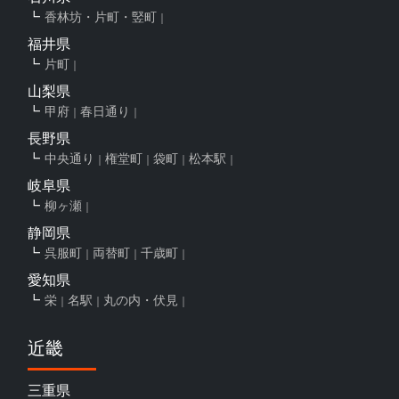
香林坊・片町・竪町
福井県
片町
山梨県
甲府
春日通り
長野県
中央通り
権堂町
袋町
松本駅
岐阜県
柳ヶ瀬
静岡県
呉服町
両替町
千歳町
愛知県
栄
名駅
丸の内・伏見
近畿
三重県