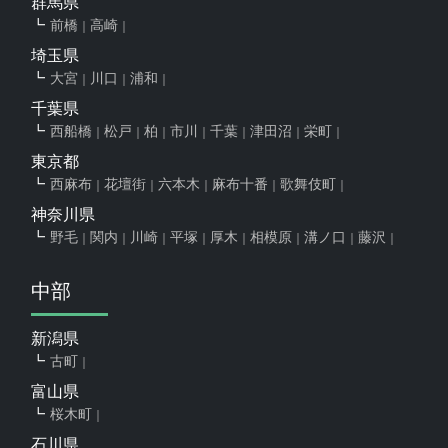
群馬県
前橋
高崎
埼玉県
大宮
川口
浦和
千葉県
西船橋
松戸
柏
市川
千葉
津田沼
栄町
東京都
西麻布
花壇街
六本木
麻布十番
歌舞伎町
神奈川県
野毛
関内
川崎
平塚
厚木
相模原
溝ノ口
藤沢
中部
新潟県
古町
富山県
桜木町
石川県