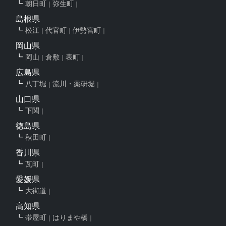
朝日町
弥生町
島根県
松江
代官町
伊勢宮町
岡山県
岡山
倉敷
表町
広島県
八丁堀
流川・薬研堀
山口県
下関
徳島県
秋田町
香川県
瓦町
愛媛県
大街道
高知県
帯屋町
はりまや橋