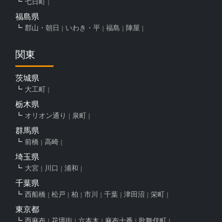
七日町
福島県
郡山・朝日
いわき・平
福島
陣屋
関東
茨城県
大工町
栃木県
オリオン通り
泉町
群馬県
前橋
高崎
埼玉県
大宮
川口
浦和
千葉県
西船橋
松戸
柏
市川
千葉
津田沼
栄町
東京都
西麻布
花壇街
六本木
麻布十番
歌舞伎町