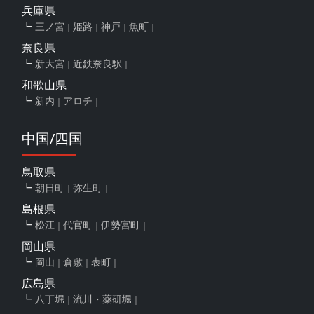
兵庫県
三ノ宮
姫路
神戸
魚町
奈良県
新大宮
近鉄奈良駅
和歌山県
新内
アロチ
中国/四国
鳥取県
朝日町
弥生町
島根県
松江
代官町
伊勢宮町
岡山県
岡山
倉敷
表町
広島県
八丁堀
流川・薬研堀