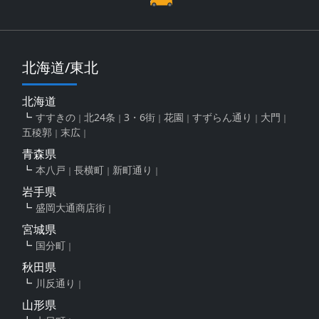
北海道/東北
北海道
すすきの
北24条
3・6街
花園
すずらん通り
大門
五稜郭
末広
青森県
本八戸
長横町
新町通り
岩手県
盛岡大通商店街
宮城県
国分町
秋田県
川反通り
山形県