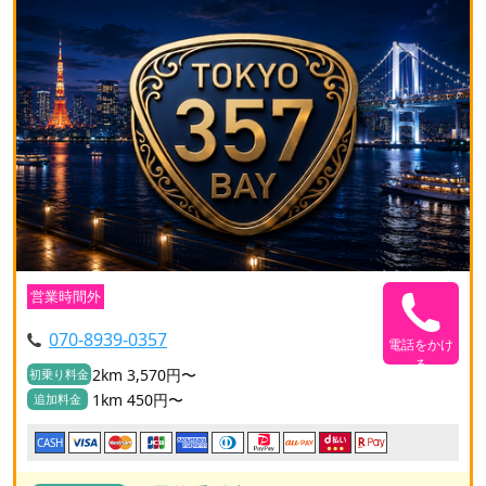
営業時間外
070-8939-0357
電話をかけ
る
2km 3,570円〜
初乗り料金
1km 450円〜
追加料金
CASH