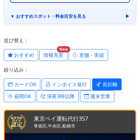
▼ おすすめスポット・料金目安を見る
▶
並び替え：
New
おすすめ
情報充実
老舗・実績
絞り込み：
カードOK
インボイス発行
長距離
昼間OK
深夜3時以降
週末営業
東京ベイ運転代行357
港区,中央区,船橋市