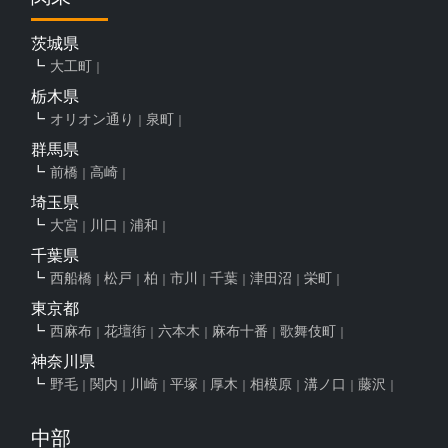
茨城県
大工町
栃木県
オリオン通り
泉町
群馬県
前橋
高崎
埼玉県
大宮
川口
浦和
千葉県
西船橋
松戸
柏
市川
千葉
津田沼
栄町
東京都
西麻布
花壇街
六本木
麻布十番
歌舞伎町
神奈川県
野毛
関内
川崎
平塚
厚木
相模原
溝ノ口
藤沢
中部