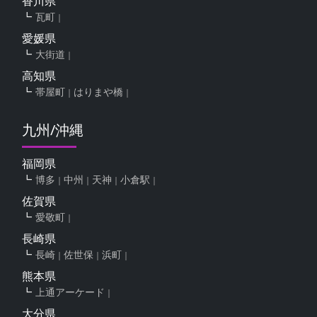
香川県
瓦町
愛媛県
大街道
高知県
帯屋町
はりまや橋
九州/沖縄
福岡県
博多
中州
天神
小倉駅
佐賀県
愛敬町
長崎県
長崎
佐世保
浜町
熊本県
上通アーケード
大分県