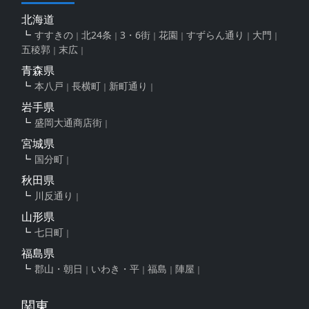
北海道
すすきの
北24条
3・6街
花園
すずらん通り
大門
五稜郭
末広
青森県
本八戸
長横町
新町通り
岩手県
盛岡大通商店街
宮城県
国分町
秋田県
川反通り
山形県
七日町
福島県
郡山・朝日
いわき・平
福島
陣屋
関東