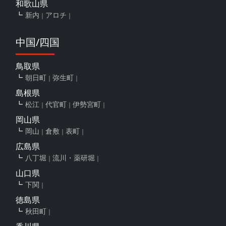
和歌山県
新内
アロチ
中国/四国
鳥取県
朝日町
弥生町
島根県
松江
代官町
伊勢宮町
岡山県
岡山
倉敷
表町
広島県
八丁堀
流川・薬研堀
山口県
下関
徳島県
秋田町