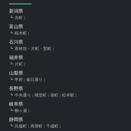
新潟県
古町
富山県
桜木町
石川県
香林坊・片町・竪町
福井県
片町
山梨県
甲府
春日通り
長野県
中央通り
権堂町
袋町
松本駅
岐阜県
柳ヶ瀬
静岡県
呉服町
両替町
千歳町