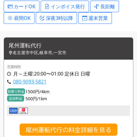
カードOK
インボイス発行
長距離
昼間OK
深夜3時以降
週末営業
尾州運転代行
名古屋市中区,岐阜市,一宮市
営業時間
月～土曜:20:00〜01:00 定休日 日曜
080-9093-5821
1500円/4km
初乗り料金
500円/1km
追加料金
CASH
尾州運転代行の料金詳細を見る