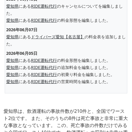
愛知県
にある
RIDE運転代行
のキャンセルについてを編集しまし
た。
愛知県
にある
RIDE運転代行
の料金形態を編集しました。
2026年06月07日
愛知県
にある
ドライバーズ愛知【名古屋】
の料金表を追加しまし
た。
2026年06月05日
愛知県
にある
RIDE運転代行
の料金形態を編集しました。
愛知県
にある
RIDE運転代行
の追加料金を編集しました。
愛知県
にある
RIDE運転代行
の初乗り料金を編集しました。
愛知県
にある
RIDE運転代行
の営業時間を編集しました。
愛知県は、飲酒運転の事故件数が210件と、全国でワース
ト2位です。 また、そのうちの8件は死亡事故と非常に重大
な事故となっています。 この、死亡事故の件数だけでみる