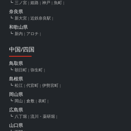
三ノ宮
姫路
神戸
魚町
奈良県
新大宮
近鉄奈良駅
和歌山県
新内
アロチ
中国/四国
鳥取県
朝日町
弥生町
島根県
松江
代官町
伊勢宮町
岡山県
岡山
倉敷
表町
広島県
八丁堀
流川・薬研堀
山口県