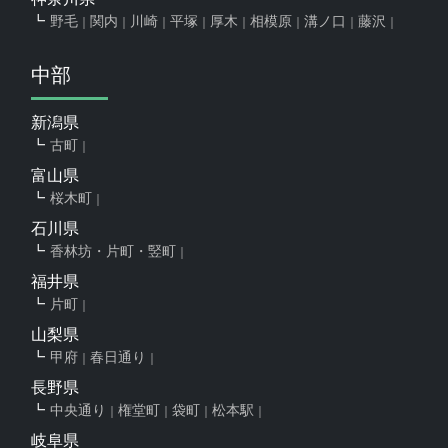
野毛
関内
川崎
平塚
厚木
相模原
溝ノ口
藤沢
中部
新潟県
古町
富山県
桜木町
石川県
香林坊・片町・竪町
福井県
片町
山梨県
甲府
春日通り
長野県
中央通り
権堂町
袋町
松本駅
岐阜県