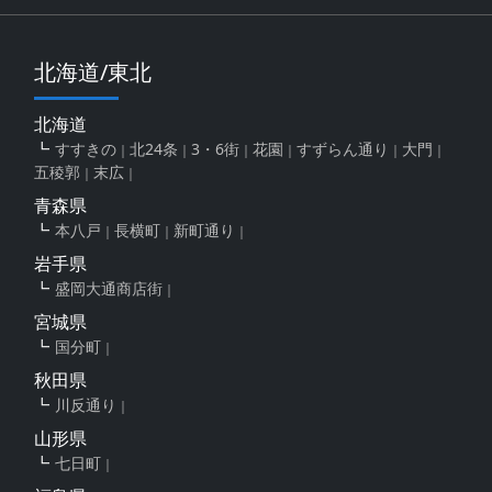
北海道/東北
北海道
すすきの
北24条
3・6街
花園
すずらん通り
大門
五稜郭
末広
青森県
本八戸
長横町
新町通り
岩手県
盛岡大通商店街
宮城県
国分町
秋田県
川反通り
山形県
七日町