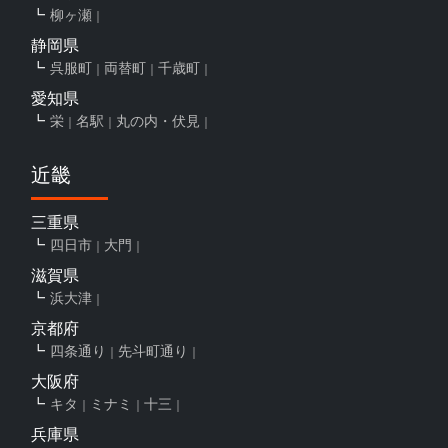
柳ヶ瀬
静岡県
呉服町
両替町
千歳町
愛知県
栄
名駅
丸の内・伏見
近畿
三重県
四日市
大門
滋賀県
浜大津
京都府
四条通り
先斗町通り
大阪府
キタ
ミナミ
十三
兵庫県