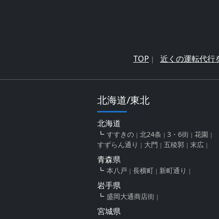
TOP
近くの運転代行
北海道/東北
北海道
すすきの
北24条
3・6街
花園
すずらん通り
大門
五稜郭
末広
青森県
本八戸
長横町
新町通り
岩手県
盛岡大通商店街
宮城県