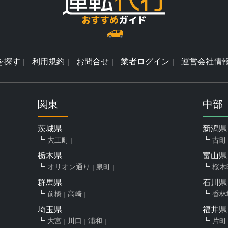
を探す
利用規約
お問合せ
業者ログイン
運営会社情
関東
中部
茨城県
新潟県
大工町
古町
栃木県
富山県
オリオン通り
泉町
桜木
群馬県
石川県
前橋
高崎
香林
埼玉県
福井県
大宮
川口
浦和
片町