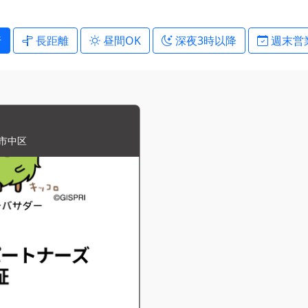
行
長距離
昼間OK
深夜3時以降
週末営
市中区