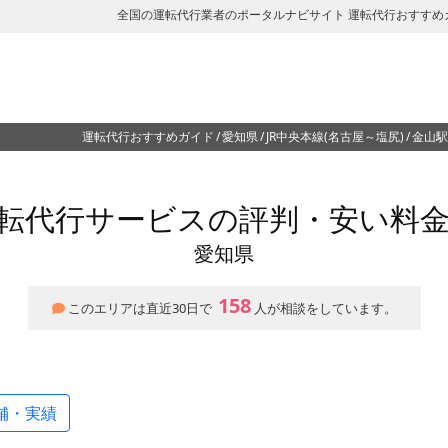
全国の運転代行業者のポータルナビサイト 運転代行おすすめ
運転代行おすすめガイド
愛知県
JR中央本線(名古屋～塩尻)
金山駅
転代行サービスの評判・安い料
愛知県
158
このエリアは直近30日で
人が相談をしています。
舗・実績